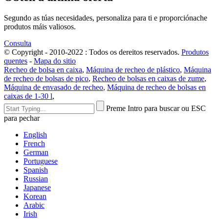
Segundo as túas necesidades, personaliza para ti e proporciónache
produtos máis valiosos.
Consulta
© Copyright - 2010-2022 : Todos os dereitos reservados.
Produtos
quentes
-
Mapa do sitio
Recheo de bolsa en caixa
,
Máquina de recheo de plástico
,
Máquina
de recheo de bolsas de pico
,
Recheo de bolsas en caixas de zume
,
Máquina de envasado de recheo
,
Máquina de recheo de bolsas en
caixas de 1-30 l
,
Preme Intro para buscar ou ESC
para pechar
English
French
German
Portuguese
Spanish
Russian
Japanese
Korean
Arabic
Irish