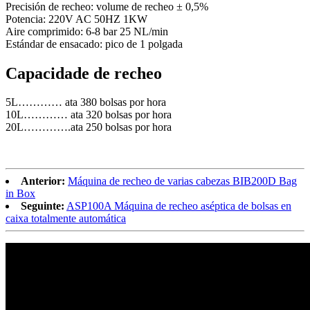
Precisión de recheo: volume de recheo ± 0,5%
Potencia: 220V AC 50HZ 1KW
Aire comprimido: 6-8 bar 25 NL/min
Estándar de ensacado: pico de 1 polgada
Capacidade de recheo
5L………… ata 380 bolsas por hora
10L………… ata 320 bolsas por hora
20L………….ata 250 bolsas por hora
Anterior:
Máquina de recheo de varias cabezas BIB200D Bag
in Box
Seguinte:
ASP100A Máquina de recheo aséptica de bolsas en
caixa totalmente automática