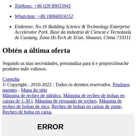
Teléfono: +86 029 89015941
WhatsApp: +86 18066924152
Enderezo: No.16 Building Science & Technology Enterprise
Accelerator Park. Base da industria de Ciencia e Tecnoloxía
de Caotang, Zona Hi-Tech de Xi'an. Shaanxi. China 710311
Obtén a última oferta
Segundo as túas necesidades, personaliza para ti e proporciónache
produtos máis valiosos.
Consulta
© Copyright - 2010-2022 : Todos os dereitos reservados.
Produtos
quentes
-
Mapa do sitio
Máquina de recheo de plástico
,
Máquina de recheo de bolsas en
caixas de 1-30 l
,
Máquina de envasado de recheo
,
Máquina de
recheo de bolsas de pico
,
Recheo de bolsas en caixas de zume
,
Recheo de bolsa en caixa
,