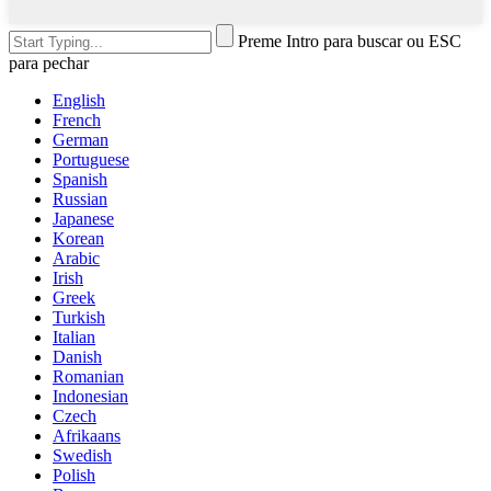
Preme Intro para buscar ou ESC
para pechar
English
French
German
Portuguese
Spanish
Russian
Japanese
Korean
Arabic
Irish
Greek
Turkish
Italian
Danish
Romanian
Indonesian
Czech
Afrikaans
Swedish
Polish